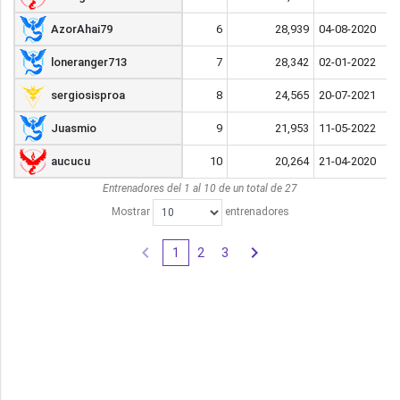
AzorAhai79
AzorAhai79
6
28,939
04-08-2020
loneranger713
loneranger713
7
28,342
02-01-2022
sergiosisproa
sergiosisproa
8
24,565
20-07-2021
Juasmio
Juasmio
9
21,953
11-05-2022
aucucu
aucucu
10
20,264
21-04-2020
Entrenadores del 1 al 10 de un total de 27
Mostrar
entrenadores
1
2
3