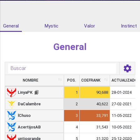
General
Mystic
Valor
Instinct
General
NOMBRE
NOMBRE
POS.
COEFRANK
ACTUALIZADO
NOMBRE
POS.
COEFRANK
ACTUALIZADO
LinyaPK
LinyaPK
1
90,688
28-01-2024
DaCalambre
DaCalambre
2
40,622
27-02-2021
lChuso
lChuso
3
33,791
11-05-2022
AcertijosAB
AcertijosAB
4
31,543
10-05-2022
untiogrande
untiogrande
5
31,320
25-12-2020