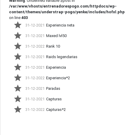
Warning
: Undefined variable $post in
/var/www/vhosts/entrenadorespogo.com/httpdocs/wp-
content/themes/understrap-pogo/yenke/includes/hofxl.php
on line
403
31-12-2021
Experiencia neta
31-12-2021
Maxed lvl50
31-12-2022
Rank 10
31-12-2021
Raids legendarias
31-12-2021
Experiencia
31-12-2022
Experiencia*2
31-12-2021
Paradas
31-12-2021
Capturas
31-12-2022
Capturas*2