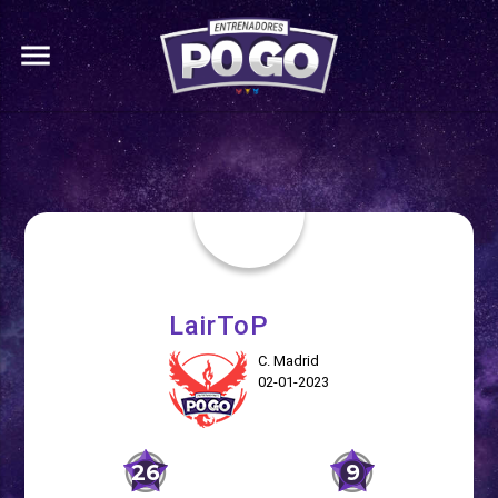
menu
LairToP
C. Madrid
02-01-2023
26
9