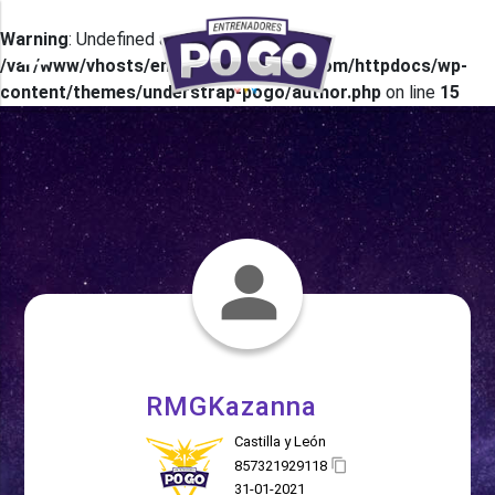
Warning
: Undefined array key 0 in
menu
/var/www/vhosts/entrenadorespogo.com/httpdocs/wp-
content/themes/understrap-pogo/author.php
on line
15
RMGKazanna
Castilla y León
857321929118
31-01-2021