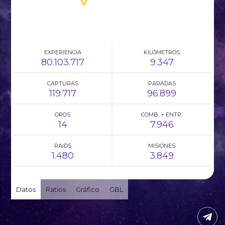
EXPERIENCIA
KILÓMETROS
80.103.717
9.347
CAPTURAS
PARADAS
119.717
96.899
OROS
COMB. + ENTR.
14
7.946
RAIDS
MISIONES
1.480
3.849
Datos
Ratios
Gráfico
GBL