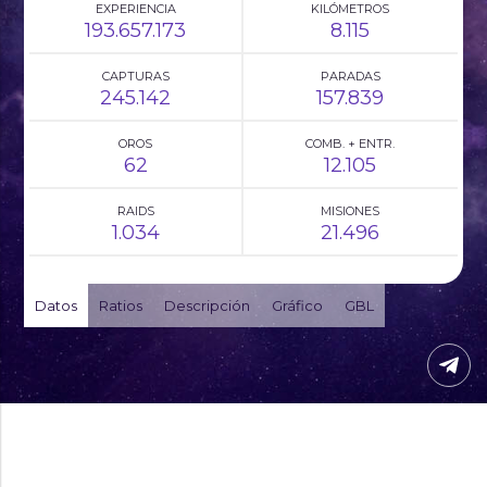
EXPERIENCIA
KILÓMETROS
193.657.173
8.115
CAPTURAS
PARADAS
245.142
157.839
OROS
COMB. + ENTR.
62
12.105
RAIDS
MISIONES
1.034
21.496
Datos
Ratios
Descripción
Gráfico
GBL