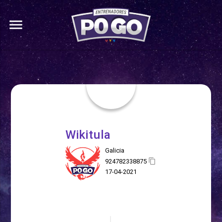
menu
Wikitula
Galicia
924782338875
17-04-2021